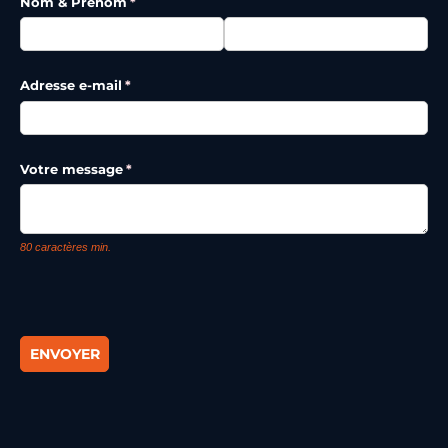
Nom & Prénom
(requis)
*
Adresse e-mail
(requis)
*
Votre message
(requis)
*
80 caractères min.
ENVOYER