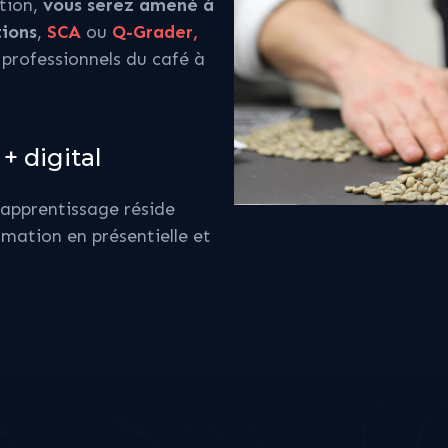
tion,
vous serez amené à
tions
,
SCA
ou
Q-Grader,
 professionnels du café à
+ digital
'apprentissage réside
mation en présentielle et