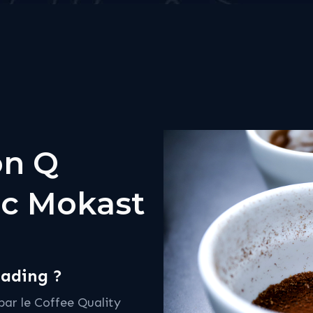
on Q
ec Mokast
rading ?
 par le Coffee Quality