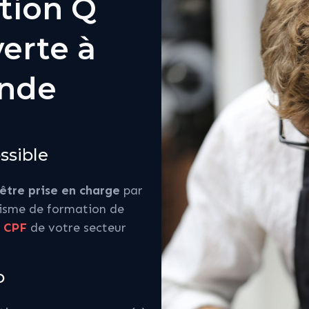
tion Q
erte à
onde
ssible
être prise en charge
par
isme de formation de
u
CPF
de votre secteur
o