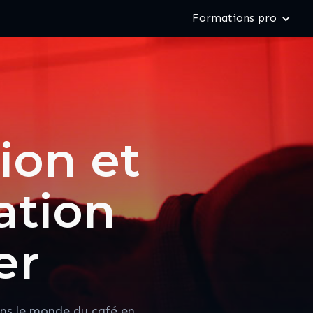
Formations pro
ion et
cation
er
ns le monde du café en