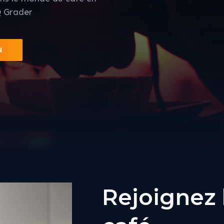
Q Grader
N
Rejoignez l